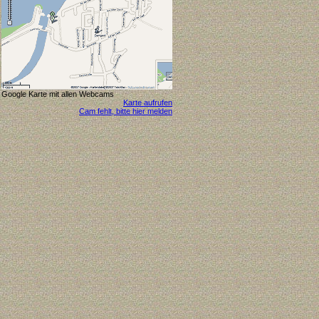
Google Karte mit allen Webcams
Karte aufrufen
Cam fehlt, bitte hier melden