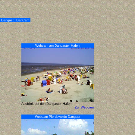
Dangast
DanCam
Webcam am Dangaster Hafen
Ausblick auf den Dangaster Hafen
Zur Webcam
Webcam Pferdeweide Dangast